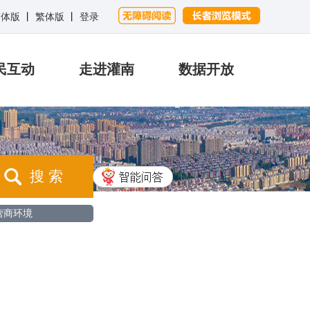
简体版
丨
繁体版
丨
登录
民互动
走进灌南
数据开放
搜 索
营商环境