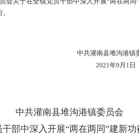
员会关于在全镇党员干部中深入开展
“两在两同
行。
中共
灌南县
堆沟港镇
20
21
年
9
月
1
日
中共
灌南县
堆沟港镇委员会
员干部中深入开展
“两在两同”建新