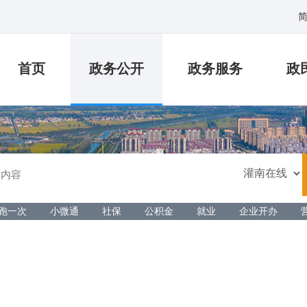
首页
政务公开
政务服务
政
跑一次
小微通
社保
公积金
就业
企业开办