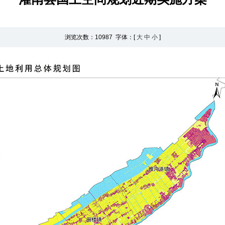
浏览次数：
10987 字体：[
大
中
小
]