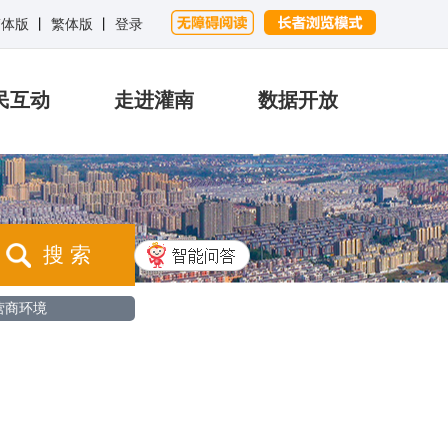
简体版
丨
繁体版
丨
登录
民互动
走进灌南
数据开放
搜 索
营商环境