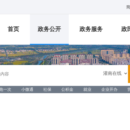
首页
政务公开
政务服务
政
跑一次
小微通
社保
公积金
就业
企业开办