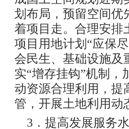
划布局，预留空间优
着项目走
。
合理安排
项目用地计划
“
应保尽
会民生、基础设施及
实
“
增存挂钩
”
机制
，
动资源合理利用
，
提
管
，
开展土地利用动
3
．
提高发展服务