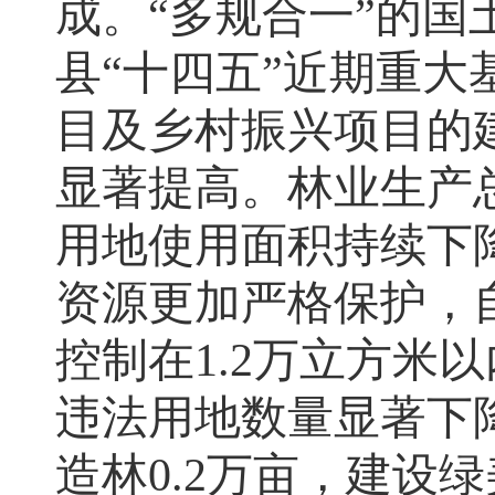
成
。
“
多规合一
”
的国
县
“十四五”近期重
目及乡村振兴项目的
显著提高
。
林业生产
用地使用面积持续下
资源更加严格保护
，
控制在
1.2
万立方米以
违法用地数量显著下
造林
0.2
万亩
，
建设
绿