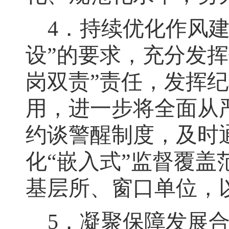
4
．
持续优化作风
设”的要求
，
充分发挥
岗双责”责任
，
发挥纪
用
，
进一步将全面从严
约谈警醒制度
，
及时
化“嵌入式”监督覆盖
基层所、窗口单位
，
5
．
凝聚保障发展