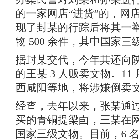
的一家网店“进货”的
，
网店
现了封某的行踪后将其一
物 500 余件
，
其中国家三级
据封某交代
，
今年其还向
的王某 3 人贩卖文物。11 月
西咸阳等地
，
将涉嫌倒卖文
经查
，
去年以来，张某通
买的青铜提梁卣，王某在
国家三级文物。目前
，
6