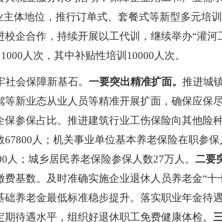
企业主体地位，推行订单式、套餐式等新型多元培
进校企合作，持续开展以工代训，继续举办“灌河
1000人次，其中补贴性培训10000人次。
牢社会保障新基石。
一要突出精准扩面。
推进城
驾等新业态
从业人员等精准开展扩面，确保应保
企保参保占比。
推进建筑行业工伤保险向其他险
数
67800人；机关事业单位基本养老保险在职参保
100人；城乡居民养老保险参保人数27万人
。
二要
缴费基数。及时准确实施企业退休人员养老金
“
基础养老金最低标准稳步提升。落实职业年金待
定期待遇水平，组织好退休职工免费健康体检。