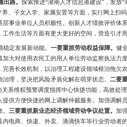
打通出路。
探索推进
“灌南人才信息港建设”，发放
检疗养、子女入学、家属安置等方面，实行网上扫
基层事业单位人员积极性。
创新人才绩效评价体
，工作生活等方面有更大更好的空间，
营造引才
强稳定发展新动能。
一要重抓劳动权益保障。
健
续加大对使用农民工的用人单位劳动监察执法力
，
完善长效机制，以治理工程建设领域根治拖欠
动治理，坚决把风
险矛盾化解在萌芽状态。
二要
劳动关系维权预警调度指挥中心快捷功能，高效处理
事人提供方便快捷的网上调解仲裁服务。加强调解
效。
三要重抓新业态经济领域劳动争议处置。
加
县内电商、快递、外卖、滴滴快车等行业劳动者