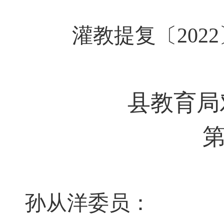
灌
教
提复
〔202
县教育局
第
孙从洋
委员：