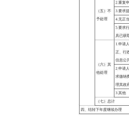
2.
重复
（五）不
3.
要求
予处理
4.
无正
5.
要求
具已获
1.
申请
正、行
信息公
（六）其
2.
申请
他处理
求缴纳
理其政
3.
其他
（七）总计
四、结转下年度继续办理