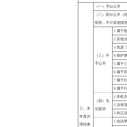
（一）予以公开
（二）部分公开
（
情形，不计其他情
1.
属于
2.
其他
3.
危及“
（三）不
4.
保护
予公开
5.
属于
6.
属于
7.
属于
8.
属于
1.
本机
（四）无
2.
没有
三、本
法提供
3.
补正
年度办
1.
信访
理结果