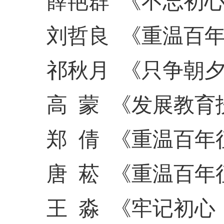
薛艳群
《不忘初
刘哲良
《重温百
祁秋月
《只争朝
高
蒙
《发展教育
郑
倩
《重温百年
唐
菘
《重温百年
王
淼
《牢记初心