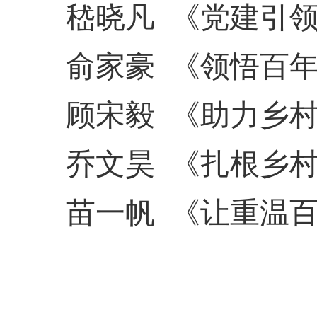
嵇晓凡
《党建引
俞家豪
《领悟百
顾宋毅
《助力乡
乔文昊
《扎根乡
苗一帆
《让重温