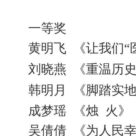
一等奖
黄明飞
《让我们
“
刘晓燕
《重温历
韩明月
《脚踏实
成梦瑶
《烛
火》
吴倩倩
《为人民