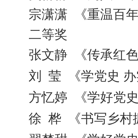
宗潇潇
《重温百
二等奖
张文静
《传承红
刘
莹
《学党史
办
方忆婷
《学好党
徐
桦
《书写乡村