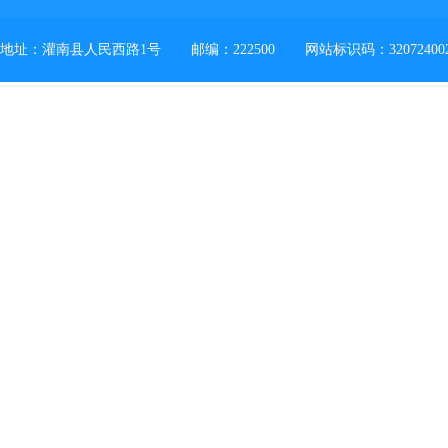
地址：灌南县人民西路1号
邮编：222500
网站标识码：32072400