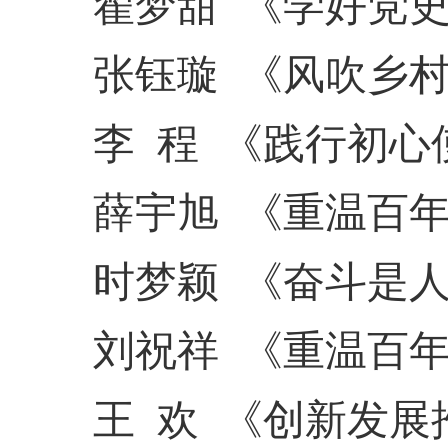
翟梦甜
《学好党
张钰璇
《风吹乡
李
程
《践行初心
薛宇旭
《重温百
时梦颖
《奋斗是
刘祝祥
《重温百
王
欢
《创新发展