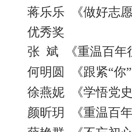
蒋乐乐
《做好志
优秀奖
张
斌
《重温百年
何明圆
《跟紧
“你
徐燕妮
《学悟党
颜昕玥
《重温百