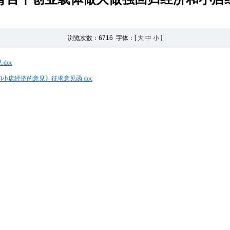
浏览次数：
6716 字体：[
大
中
小
]
doc
店经济的意见》征求意见函.doc