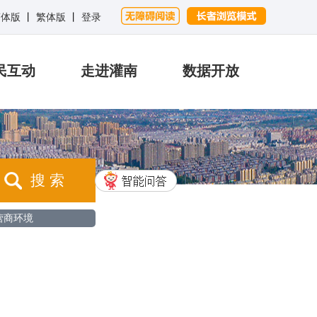
简体版
丨
繁体版
丨
登录
民互动
走进灌南
数据开放
搜 索
营商环境