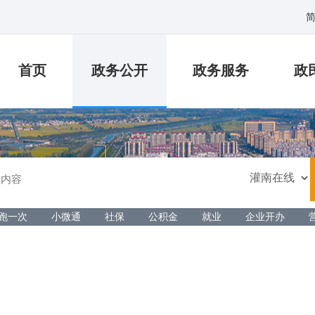
首页
政务公开
政务服务
政
跑一次
小微通
社保
公积金
就业
企业开办