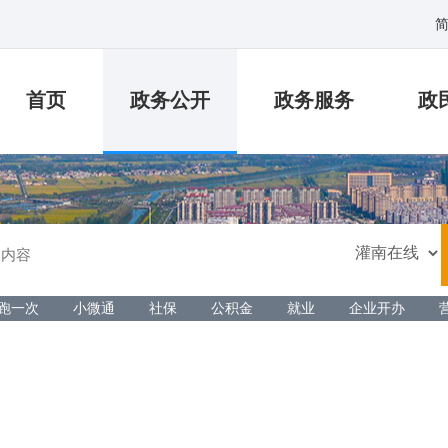
首页
政务公开
政务服务
政
跑一次
小微通
社保
公积金
就业
企业开办