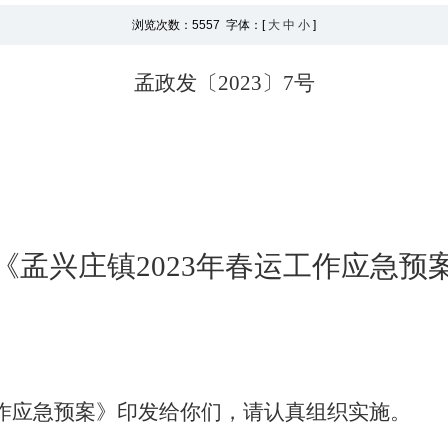
浏览次数：
5557 字体：[
大
中
小
]
孟
政
发〔
20
23
〕
7
号
《
孟兴庄镇
2023
年春运工作应急预
工作应急预案
》印发给你们，请认真组织实施。