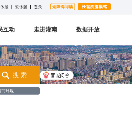
简体版
丨
繁体版
丨
登录
民互动
走进灌南
数据开放
搜 索
营商环境