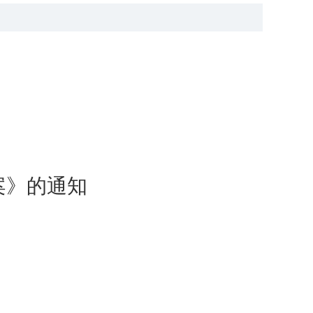
案
》
的通知