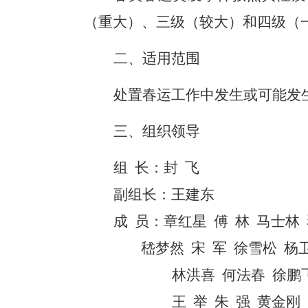
（重大）、三级（较大）和四级（
二、适用范围
处置春运工作中发生或可能发
三、组织领导
组
长：
封
飞
副组长：
王建东
成
员：
章红星
傅
林
马士林
嵇梦然
宋
军
徐雪松
杨
林洪喜
何法春
徐鹏
王
举
朱
强
黄金刚