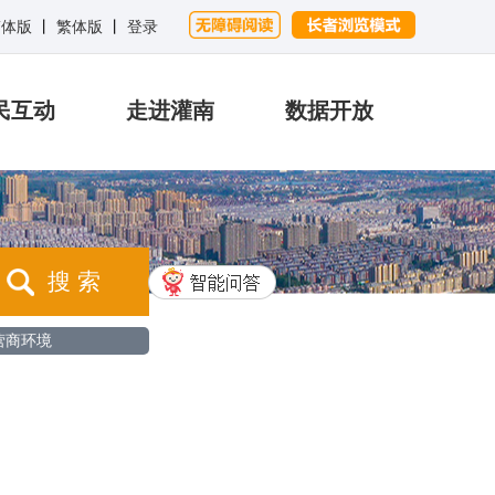
简体版
丨
繁体版
丨
登录
民互动
走进灌南
数据开放
搜 索
营商环境