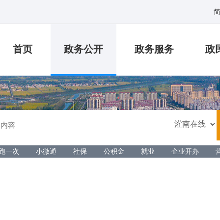
首页
政务公开
政务服务
政
跑一次
小微通
社保
公积金
就业
企业开办