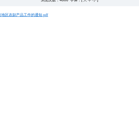
浏览次数：
4866 字体：[
大
中
小
]
地区农副产品工作的通知.pdf