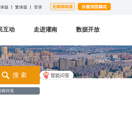
简体版
丨
繁体版
丨
登录
民互动
走进灌南
数据开放
搜 索
营商环境