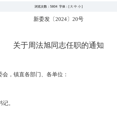
浏览次数：
5804 字体：[
大
中
小
]
新委发〔
202
4
〕
20
号
关于
周法旭
同志
任职
的通知
委会，镇直各部门、各单位：
书记。