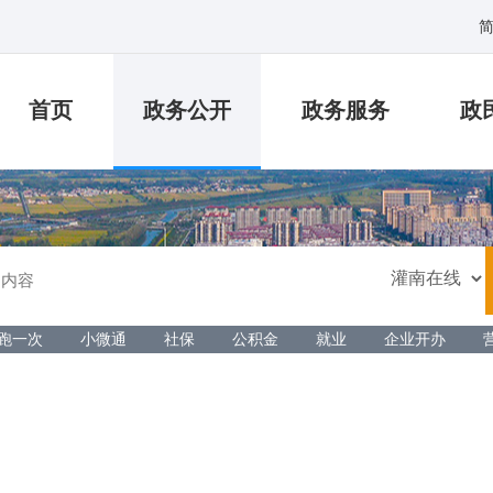
首页
政务公开
政务服务
政
跑一次
小微通
社保
公积金
就业
企业开办