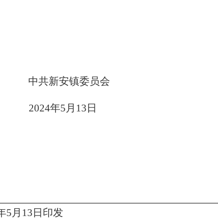
中共新安镇委员会
24
年
5
月
13
日
年
5
月
13
日印发