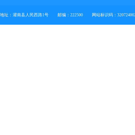
地址：灌南县人民西路1号
邮编：222500
网站标识码：32072400