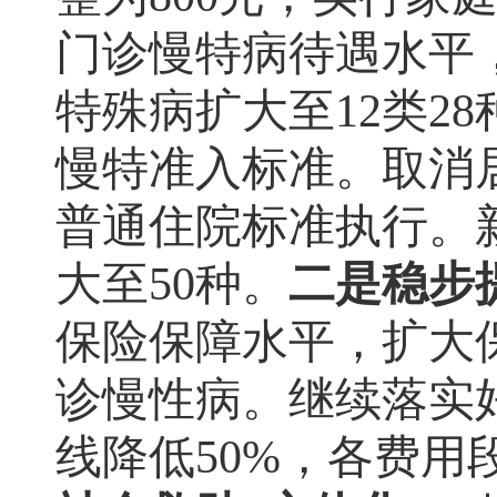
门诊慢特病待遇水平
特殊病扩大至
12
类
28
慢特准入标准
。
取消
普通住院标准执行
。
大至
50
种
。
二是稳步
保险保障水平
，
扩大
诊慢性病
。
继续落实
线降低
50%
，
各费用