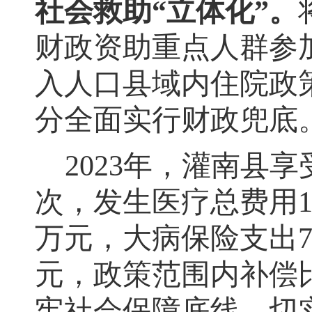
社会救助
“立体化”
。
财政资助重点人群参
入人口县域内住院政
分全面实行财政兜底
2023
年
，
灌南县享
次
，
发生医疗总费用
1
万元
，
大病保险支出
7
元
，
政策范围内补偿
牢社会保障底线
，
切