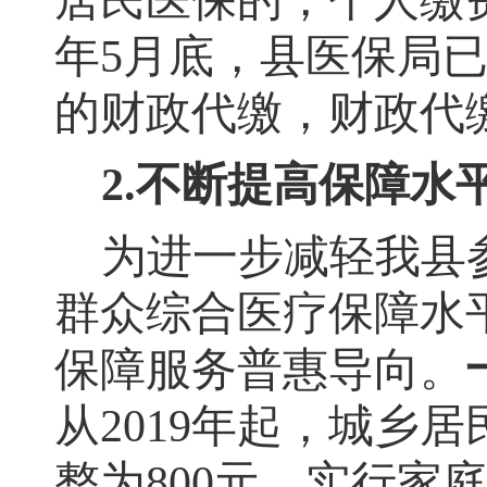
居民医保的
，
个人缴
年
5
月底
，
县医保局
的财政代缴
，
财政代
2
.不断提高保障水
为进一步减轻我县
群众综合医疗保障水
保障服务普惠导向。
从
2019
年起
，
城乡居
整为
800
元
，
实行家