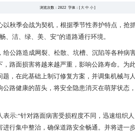
浏览次数：
2822 字体：[
大
中
小
]
心以秋季会战为契机，根据季节性养护特点，抢
“畅、洁、绿、美、安”的道路通行环境。
，给公路造成网裂、松散、坑槽、沉陷等各种病
下，路面损害将越来越严重，影响公路寿命。为
问题，在此基础上制订修复方案，并调集机械与
响公路健康的苗头，将安全隐患消灭在萌芽状态
人表示
:“针对路面病害受损程度不同，迅速组织
害进行集中整治，确保道路安全畅通。并将进一