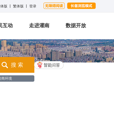
简体版
丨
繁体版
丨
登录
民互动
走进灌南
数据开放
搜 索
营商环境