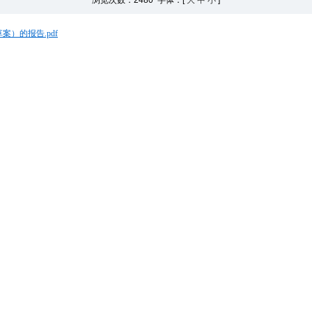
浏览次数：
2480 字体：[
大
中
小
]
案）的报告.pdf