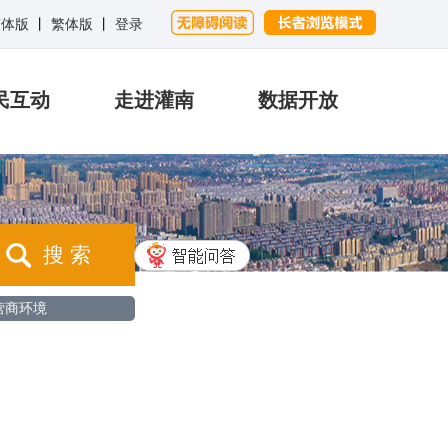
简体版
丨
繁体版
丨
登录
民互动
走进灌南
数据开放
搜 索
营商环境