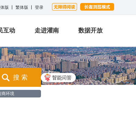
简体版
丨
繁体版
丨
登录
民互动
走进灌南
数据开放
搜 索
营商环境