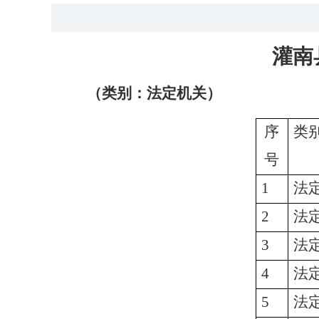
灌南
（类别：法定机关）
序
类
号
1
法
2
法
3
法
4
法
5
法