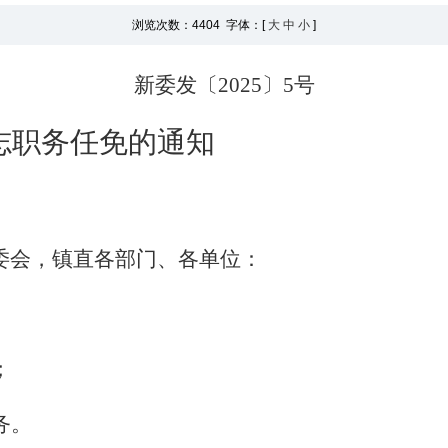
浏览次数：
4404 字体：[
大
中
小
]
新委发〔
2025
〕
5
号
志职务任免的通知
委会，镇直各部门、各单位：
；
务。