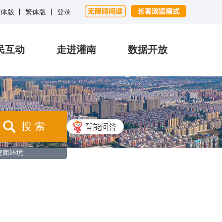
简体版
丨
繁体版
丨
登录
民互动
走进灌南
数据开放
搜 索
营商环境