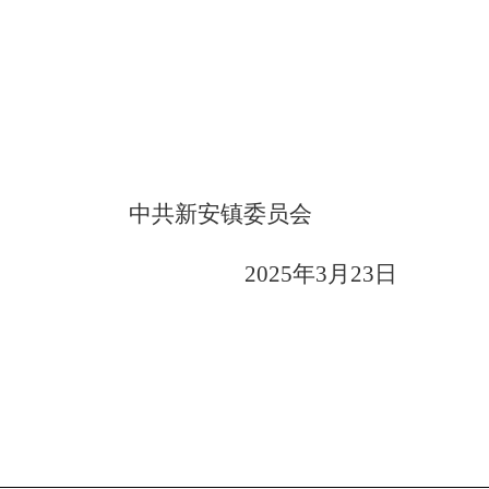
中共新安镇委员会
2025
年
3
月
23
日