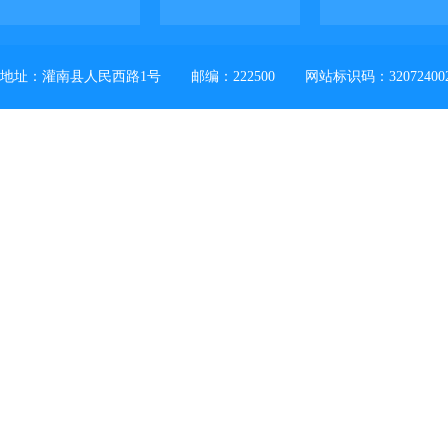
地址：灌南县人民西路1号
邮编：222500
网站标识码：32072400