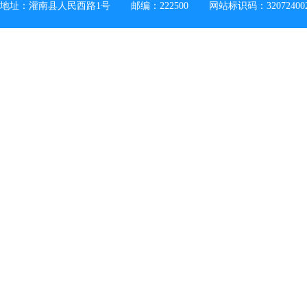
地址：灌南县人民西路1号
邮编：222500
网站标识码：32072400