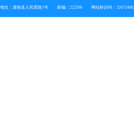
地址：灌南县人民西路1号
邮编：222500
网站标识码：32072400