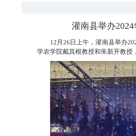
灌南县
举办
2024
12
月
26
日上午，灌南县举办
20
学农学院戴其根教授和朱新开教授