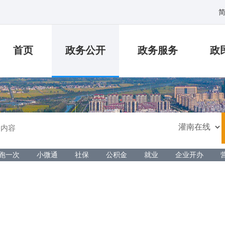
首页
政务公开
政务服务
政
跑一次
小微通
社保
公积金
就业
企业开办