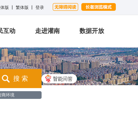
简体版
丨
繁体版
丨
登录
民互动
走进灌南
数据开放
搜 索
营商环境