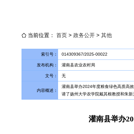
当前位置：
首页
>
政务公开
>
其他
索引号：
014309367/2025-00022
发布机构：
灌南县农业农村局
文号：
无
灌南县举办2024年度粮食绿色高质高
内容概述：
请了扬州大学农学院戴其根教授和朱新开
灌南县举办2