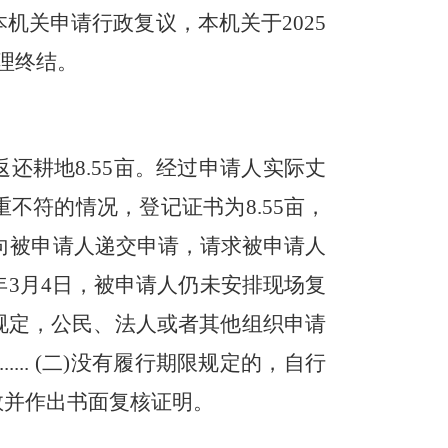
本机关
申请行政复议，本机关
于
2025
理终
结。
返还耕地
8.55亩。经过
申请人
实际丈
重不符的情况，登记证书为
8.55亩，
向被申请人
递交申请，请求
被申请人
5年3月4日，
被申请人
仍未安排现场复
规定，公民、法人或者其他组织申请
......
(二)没有履行期限规定的，自行
数并作出书面复核证明。