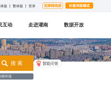
简体版
丨
繁体版
丨
登录
民互动
走进灌南
数据开放
搜 索
营商环境