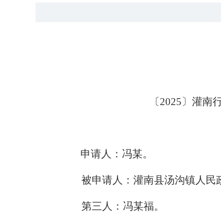
〔
202
5
〕灌南
申请人：
冯某
。
被申请人：灌南县
汤沟镇人民
第三人：冯某福。