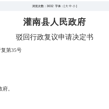
浏览次数：
3032 字体：[
大
中
小
]
灌南县人民政府
驳回行政复议申请
决定书
行复第
35
号
政府。