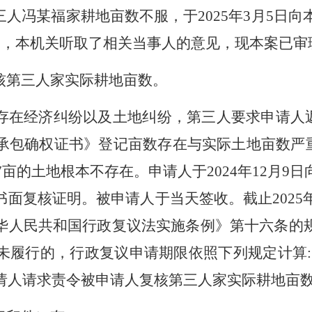
三人冯某福家耕地亩数
不服，于
202
5
年
3
月
5
日向
间，本机关听取了相关当事人的意见，
现本案已审
核第三人家实际耕地亩数。
存在经济纠纷以及土地纠纷，
第三人
要求
申请人
承包确权证书》登记亩数存在与实际土地亩数严
47亩的土地根本不存在。
申请人
于
2024年12月9日
书面复核证明。
被申请人于当天签收
。截止
202
华人民共和国
行政复议法实施条例》第十六条的
未履行的，行政复议申请期限依照下列规定计算
:
请人
请求责令被申请人复核
第三人
家实际耕地亩