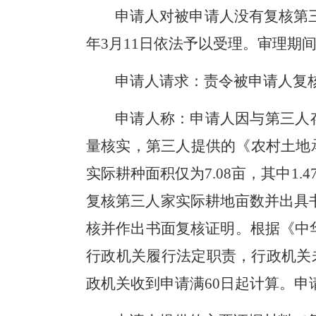
申请人对被申请人
没有复核第
年3月11日
依法
予以
受理
。
审理期
申请人请求：
责令被申请人复
申请人称：
申请人
因与
第三人
量核实，
第三人
提供的《农村土地
实际耕种面积仅为7.08亩，其中1.
复核
第三人
家实际耕地亩数并出具
核并作出书面复核证明。根据《
中
行政机关履行法定职责，行政机关
政机关收到申请满60日起计算。
申