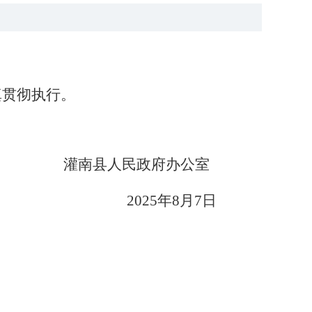
真贯彻执行。
灌南县人民政府
办公室
20
25
年
8
月
7
日