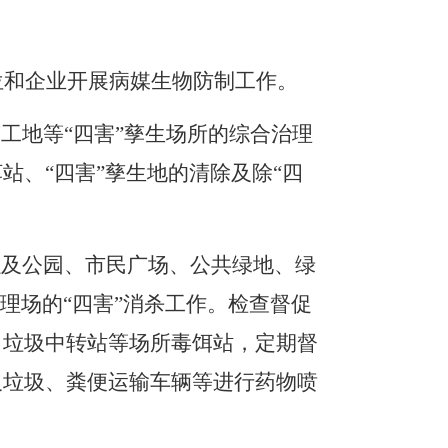
位
和
企业开展病媒生物防制工作。
筑工地等
“
四害
”
孳生场所的综合治理
饵站、
“
四害
”
孳生地的清除及
除
“四
以及
公园、市民广场、公共绿地、绿
理场的
“
四害
”
消杀工作。检查督促
、垃圾中转站等场所毒饵站，定期督
及垃圾、粪便运输车辆等进行药物喷