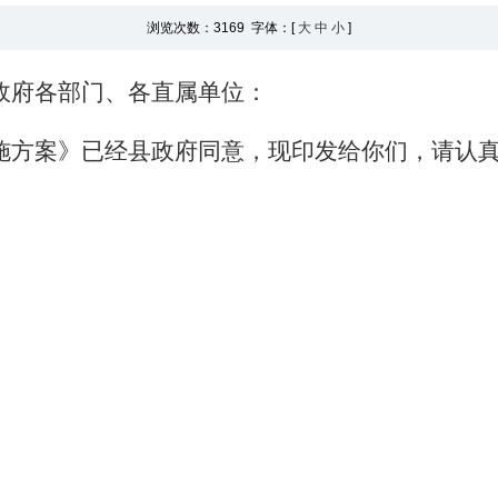
浏览次数：
3169 字体：[
大
中
小
]
政府各部门、各直属单位
：
施方案》
已经县政府同意，现
印发给你们，
请
认