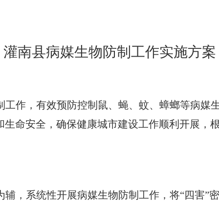
灌南县病媒生物防制工作实施方案
制工作
，
有效预防控制鼠、蝇
、
蚊、蟑螂等病媒
和生命安全，
确保
健康
城市
建设工作
顺利开展，
为辅，
系统性
开展病媒生物防制工作，将
“
四害
”