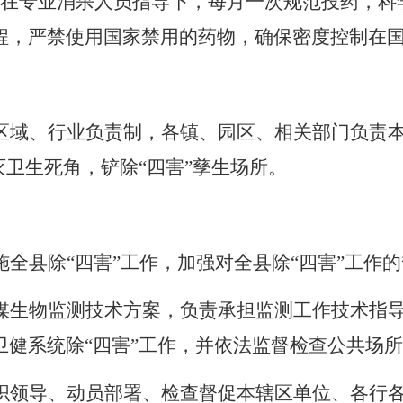
在专业消杀人员指导下，每月一次规范投药，科
程，严禁使用国家禁用的药物，确保密度控制在
区域
、
行业
负责制，各镇、
园区、
相关部门
负责
灭卫生死角，铲除
“
四害
”
孳生场所
。
施全县除
“
四害
”
工作，加强对全县除
“
四害
”
工作的
媒生物监测技术方案，负责承担监测工作技术指
卫
健
系统
除
“四害”
工作，并依法监督检查公共场所
织领导、动员部署、检查督促本辖区
单位
、各行