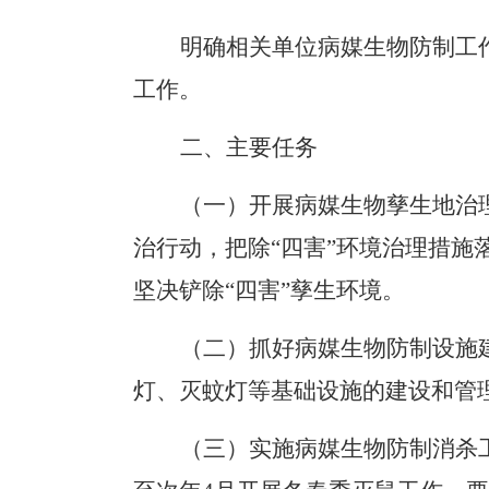
明确相关单位病媒生物防制工
工作
。
二、主要任务
（一）
开展病媒生物孳生地治
治行动，把除
“
四害
”
环境治理措施
坚决铲除
“
四害
”
孳生环境。
（二）
抓好病媒
生物防制
设施
灯、灭蚊灯等基础设施的建设和管
（三）
实施病媒生物防制消杀