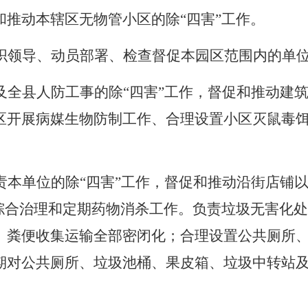
和
推动
本辖区无物管小区的
除
“四害”
工作。
织领导、动员部署、检查督促本园区范围内
的
单
及全县人防工事的
除
“四害”
工作
，
督促和推动
建
区开展病媒生物防制工作、合理设置小区灭鼠毒
责
本单位的
除
“四害”
工作
，
督促和
推动
沿街店铺
综合治理和定期药物消杀工作。
负责
垃圾无害化处
、粪便收集运输全部密闭化；合理设置公共厕所
期对公共厕所、垃圾池桶、果皮箱、垃圾中转站