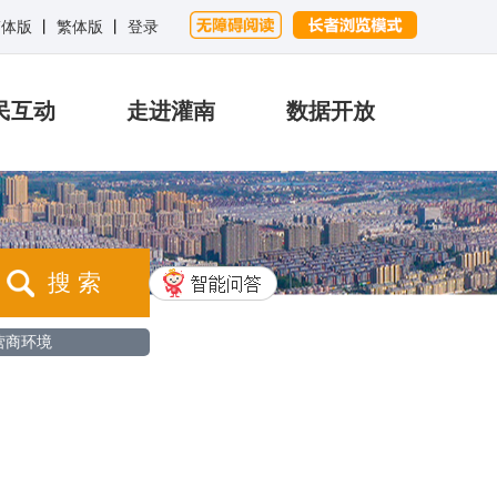
简体版
丨
繁体版
丨
登录
民互动
走进灌南
数据开放
搜 索
营商环境