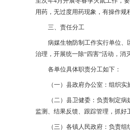
至次年
4
月开展冬春季灭鼠工作，要
用药，无过度用药现象，有操作规
三、责任分工
病媒生物防制工作实行单位
、
治理，开展统一除
“
四害
”
活动，消
各单位具体职责分工如下
：
（一）县政府办公室：
组织实
（二）县卫健委：
负责
制定病
监测、
结果反馈、跟踪管理
，抓好
（三）各镇人民政府：
负责组