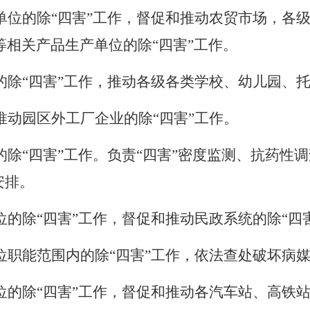
单位的
除
“四害”
工作
，
督促和推动农贸市场，各
等相关产品生产单位的
除
“四害”
工作。
的
除
“四害”
工作
，
推动各级各类学校、幼儿园、
推动
园区外
工厂企业的
除
“四害”
工作。
的
除
“四害”
工作。负责
“
四害
”
密度监测、抗药性调
安排。
位的
除
“四害”
工作
，
督促和
推动
民政系统的
除
“四
位职能范围内的
除
“四害”
工作，
依法查处
破坏病
位的
除
“四害”
工作
，
督促和
推动各汽车站、
高铁