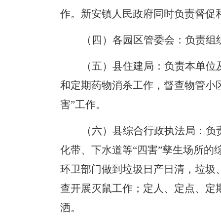
作。
新安镇人民政府同时负责
督促
（四）各园区管委会：
负责组
（五）县住建局：
负责本单位
和定期药物消杀工作，
督查物管小
害”
工作。
（六）县综合行政执法局：
负
化带、下水道等
“
四害
”
孳生场所的
环卫部门做到垃圾日产日清，垃圾
查开展灭鼠工作；定人、定点、定
洒。