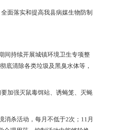
，全面落实和提高我县病媒生物防制
期间持续开展城
镇
环境卫生专项整
彻底清除各类垃圾及黑臭水体等，
门要加强灭鼠毒饵站、诱蝇笼、灭蝇
境消杀活动，每月
不低于
2
次
；
11
月