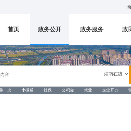
首页
政务公开
政务服务
政
跑一次
小微通
社保
公积金
就业
企业开办