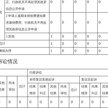
0
0
0
0
0
正、行政机关不再处理其政府
信息公开申请
其
2.申请人逾期未按收费通知要
0
0
0
0
0
求缴纳费用、行政机关不再处
理其政府信息公开申请
1
0
0
0
0
3.其他
1
0
0
0
0
总计
1
0
0
0
0
继续办理
诉讼情况
行政诉讼
未经复议直接起诉
复议后起诉
其他
尚未
总计
结果
结果
其他
尚未
结果
结果
其
结果
审结
总计
维持
纠正
结果
审结
维持
纠正
结
0
0
0
0
0
0
0
0
0
0
0