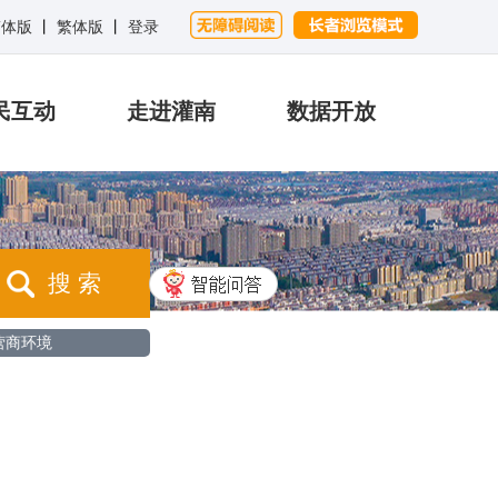
简体版
丨
繁体版
丨
登录
民互动
走进灌南
数据开放
搜 索
营商环境