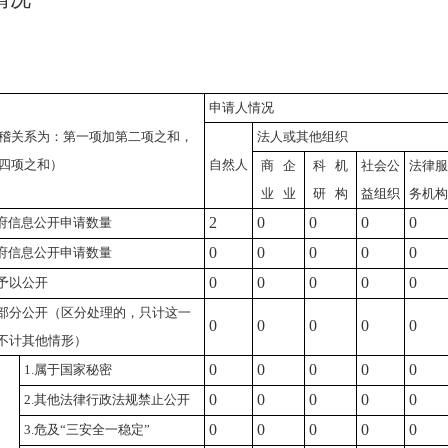
申请人情况
稽关系为：第一项加第二项之和，
法人或其他组织
四项之和）
自然人
商
企
科
机
社会公
法律服
业
业
研
构
益组织
务机构
2
0
0
0
0
府信息公开申请数量
0
0
0
0
0
府信息公开申请数量
0
0
0
0
0
予以公开
部分公开
（区分处理的，只计这一
0
0
0
0
0
不计其他情形）
0
0
0
0
0
1.属于国家秘密
0
0
0
0
0
2.其他法律行政法规禁止公开
0
0
0
0
0
3.危及“三安全一稳定”