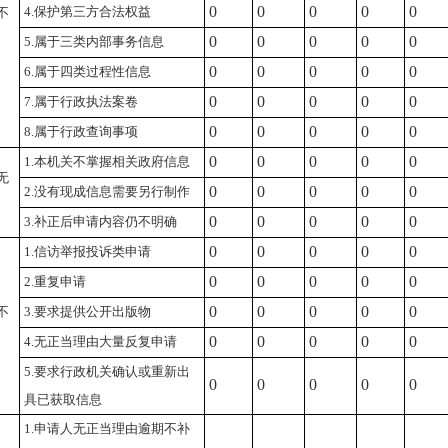
0
0
0
0
0
4.保护第三方合法权益
不
0
0
0
0
0
5.属于三类内部事务信息
0
0
0
0
0
6.属于四类过程性信息
0
0
0
0
0
7.属于行政执法案卷
0
0
0
0
0
8.属于行政查询事项
0
0
0
0
0
1.本机关不掌握相关政府信息
无
0
0
0
0
0
2.没有现成信息需要另行制作
0
0
0
0
0
3.补正后申请内容仍不明确
0
0
0
0
0
1.信访举报投诉类申请
0
0
0
0
0
2.重复申请
0
0
0
0
0
不
3.要求提供公开出版物
0
0
0
0
0
4.无正当理由大量反复申请
5.要求行政机关确认或重新出
0
0
0
0
0
具已获取信息
1.申请人无正当理由逾期不补