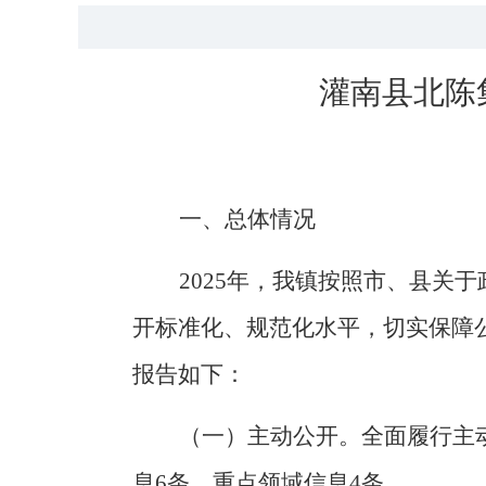
灌南县北陈
一、总体情况
2025
年，我镇
按照
市
、
县关于
开标准化、规范化水平，切实保障
报告如下：
（一）
主动公开。
全面履行主
息
6
条，重点领域信息
4
条。