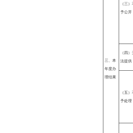
（三）
予公开
（四）
三、本
法提供
年度办
理结果
（五）
予处理