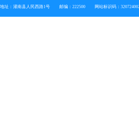
地址：灌南县人民西路1号
邮编：222500
网站标识码：32072400