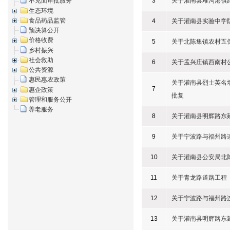
3
关于灌南县堆沟港镇
不见面审批服务
生态环境
食品药品监管
4
关于灌南县实验中学
预决算公开
价格收费
5
关于北陈集镇农村五
乡村振兴
社会救助
6
关于孟兴庄镇西南村
公共资源
惠民惠农政策
关于灌南县烈士英名
7
惠企政策
批复
管理和服务公开
养老服务
8
关于灌南县明辉路东
9
关于宁波路与福州路
10
关于灌南县公安局北
11
关于青龙路道路工程
12
关于宁波路与福州路
13
关于灌南县明辉路东