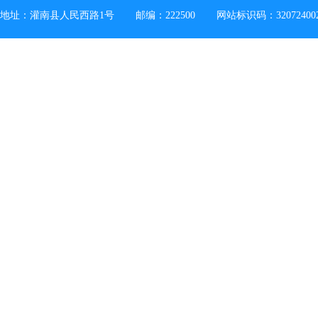
地址：灌南县人民西路1号
邮编：222500
网站标识码：32072400