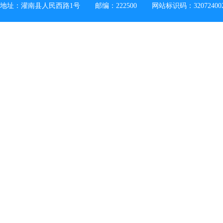
地址：灌南县人民西路1号
邮编：222500
网站标识码：32072400