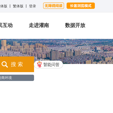
简体版
丨
繁体版
丨
登录
民互动
走进灌南
数据开放
搜 索
营商环境