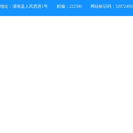
地址：灌南县人民西路1号
邮编：222500
网站标识码：32072400