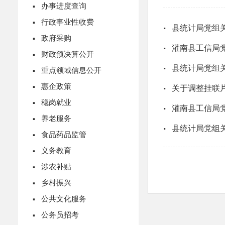
·
办事进度查询
·
行政事业性收费
·
县统计局党组
·
政府采购
·
灌南县工信局
·
财政预决算公开
·
·
县统计局党组
重点领域信息公开
·
惠企政策
·
关于调整挂联
·
稳岗就业
·
灌南县工信局
·
养老服务
·
县统计局党组
·
食品药品监管
·
义务教育
·
涉农补贴
·
乡村振兴
·
公共文化服务
·
公务员招考