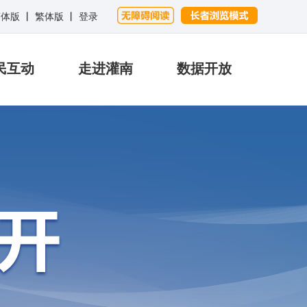
简体版
丨
繁体版
丨
登录
民互动
走进灌南
数据开放
搜 索
营商环境