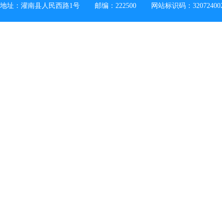
地址：灌南县人民西路1号
邮编：222500
网站标识码：32072400